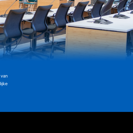
 van
ijke