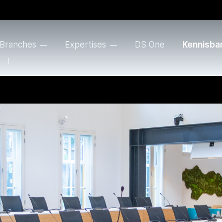
Branches
Expertises
DS One
Kennisba