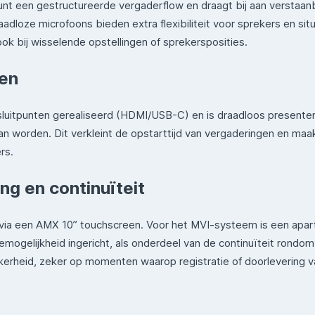
t een gestructureerde vergaderflow en draagt bij aan verstaanba
loze microfoons bieden extra flexibiliteit voor sprekers en situ
 ook bij wisselende opstellingen of sprekersposities.
len
nsluitpunten gerealiseerd (HDMI/USB-C) en is draadloos present
n worden. Dit verkleint de opstarttijd van vergaderingen en maa
rs.
ng en continuïteit
 via een AMX 10” touchscreen. Voor het MVI-systeem is een apar
ogelijkheid ingericht, als onderdeel van de continuïteit rondom
ekerheid, zeker op momenten waarop registratie of doorlevering v