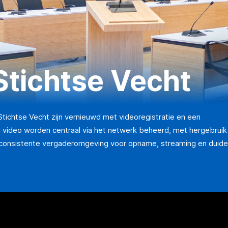
tichtse Vecht
ichtse Vecht zijn vernieuwd met videoregistratie en een
video worden centraal via het netwerk beheerd, met hergebruik
consistente vergaderomgeving voor opname, streaming en duidel