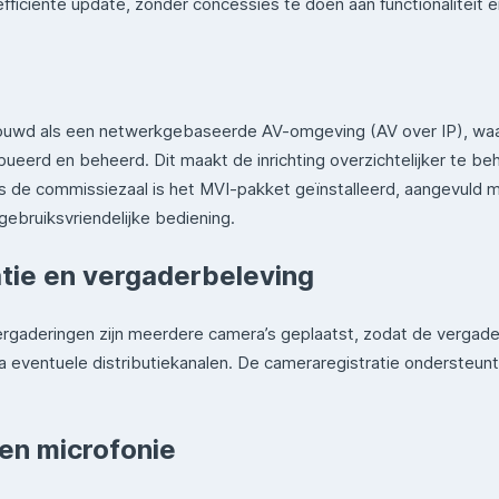
fficiënte update, zonder concessies te doen aan functionaliteit
ebouwd als een netwerkgebaseerde AV-omgeving (AV over IP), waa
eerd en beheerd. Dit maakt de inrichting overzichtelijker te be
ls de commissiezaal is het MVI-pakket geïnstalleerd, aangevuld 
gebruiksvriendelijke bediening.
atie en vergaderbeleving
ergaderingen zijn meerdere camera’s geplaatst, zodat de vergade
ia eventuele distributiekanalen. De cameraregistratie ondersteun
en microfonie