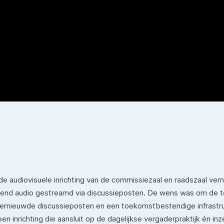
e audiovisuele inrichting van de commissiezaal en raadszaal vern
itend audio gestreamd via discussieposten. De wens was om de t
rnieuwde discussieposten en een toekomstbestendige infrastruct
 inrichting die aansluit op de dagelijkse vergaderpraktijk én inze