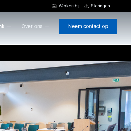
Werken bij
Storingen
nk
Over ons
Neem contact op