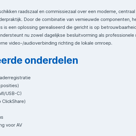
schikken raadszaal en commissiezaal over een moderne, centraa
aderpraktijk. Door de combinatie van vernieuwde componenten, h
is een oplossing gerealiseerd die gericht is op betrouwbaarheid, 
ersteunt nu zowel dagelijkse besluitvorming als professionele re
terne video-/audioverbinding richting de lokale omroep.
erde onderdelen
aderregistratie
posities)
DMI/USB-C)
 ClickShare)
ns
ng voor AV