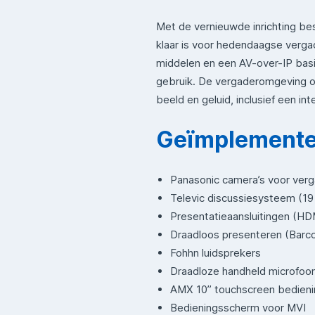
Met de vernieuwde inrichting be
klaar is voor hedendaagse verg
middelen en een AV-over-IP basis 
gebruik. De vergaderomgeving ond
beeld en geluid, inclusief een in
Geïmplemente
Panasonic camera’s voor verg
Televic discussiesysteem (19 
Presentatieaansluitingen (H
Draadloos presenteren (Barco
Fohhn luidsprekers
Draadloze handheld microfoo
AMX 10” touchscreen bedieni
Bedieningsscherm voor MVI