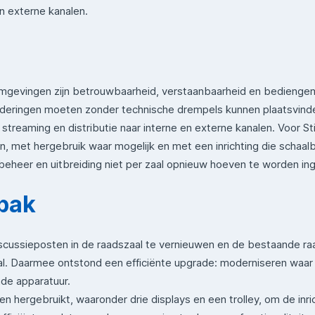
en externe kanalen.
mgevingen zijn betrouwbaarheid, verstaanbaarheid en bediengem
rgaderingen moeten zonder technische drempels kunnen plaatsvinde
streaming en distributie naar interne en externe kanalen. Voor Sti
, met hergebruik waar mogelijk en met een inrichting die schaalbaa
eheer en uitbreiding niet per zaal opnieuw hoeven te worden ing
pak
cussieposten in de raadszaal te vernieuwen en de bestaande ra
l. Daarmee ontstond een efficiënte upgrade: moderniseren waar 
nde apparatuur.
n hergebruikt, waaronder drie displays en een trolley, om de inr