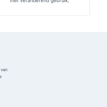
met veranderend gebruik.
 van
e