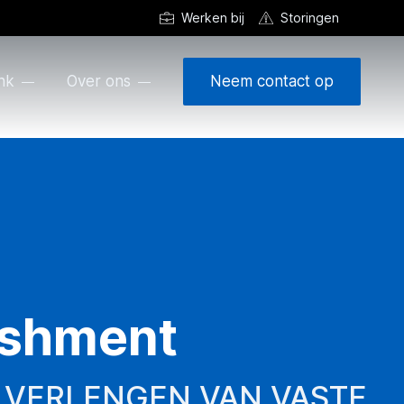
Werken bij
Storingen
nk
Over ons
Neem contact op
ishment
VERLENGEN VAN VASTE