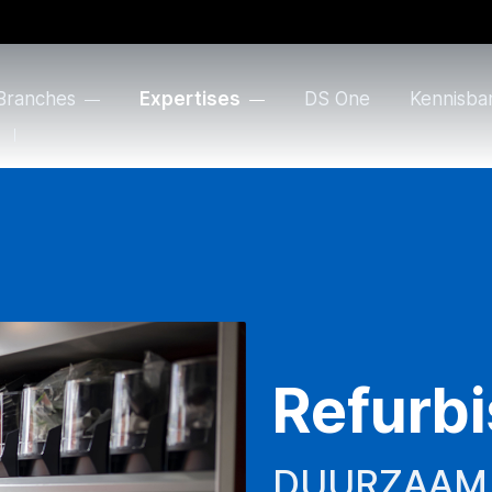
Branches
Expertises
DS One
Kennisba
Refurb
DUURZAAM 