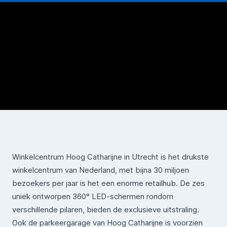
Winkelcentrum Hoog Catharijne in Utrecht is het drukste
winkelcentrum van Nederland, met bijna 30 miljoen
bezoekers per jaar is het een enorme retailhub. De zes
uniek ontworpen 360° LED-schermen rondom
verschillende pilaren, bieden de exclusieve uitstraling.
Ook de parkeergarage van Hoog Catharijne is voorzien