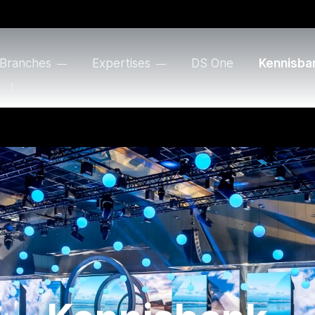
Branches
Expertises
DS One
Kennisba