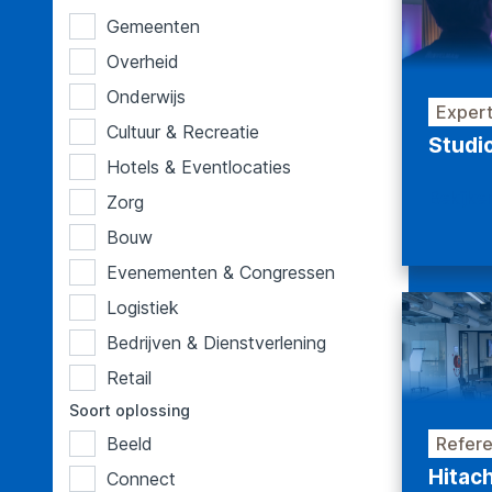
Gemeenten
Overheid
Onderwijs
Expert
Cultuur & Recreatie
Studi
Hotels & Eventlocaties
Bekijke
Zorg
Bouw
Evenementen & Congressen
Logistiek
Bedrijven & Dienstverlening
Retail
Soort oplossing
Refere
Beeld
Hitach
Connect