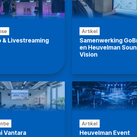
ise
Artikel
o & Livestreaming
Samenwerking GoBr
en Heuvelman Soun
Vision
n
Bekijken
ntie
Artikel
i Vantara
Heuvelman Event