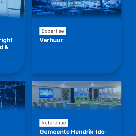
Expertise
ight
Verhuur
d &
Bekijken
Referentie
Gemeente Hendrik-Ido-