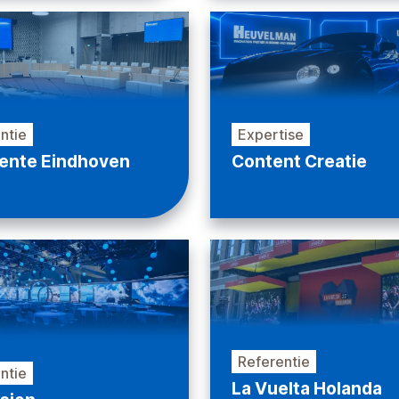
ntie
Expertise
nte Eindhoven
Content Creatie
n
Bekijken
Referentie
ntie
La Vuelta Holanda