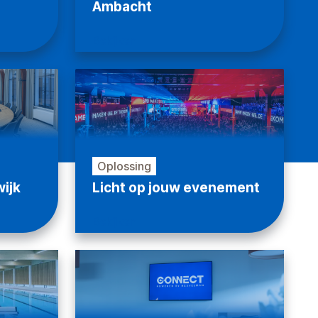
Ambacht
Bekijken
Oplossing
ijk
Licht op jouw evenement
Bekijken