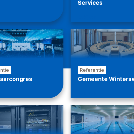
Services
n
Bekijken
ntie
Referentie
aarcongres
Gemeente Wintersw
n
Bekijken