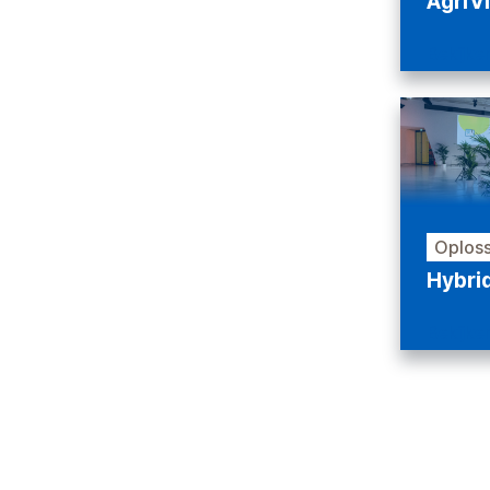
AgriV
Bekijke
Oploss
Hybri
Bekijke