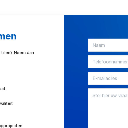
omen
 tillen? Neem dan
aat
aliteit
opprojecten