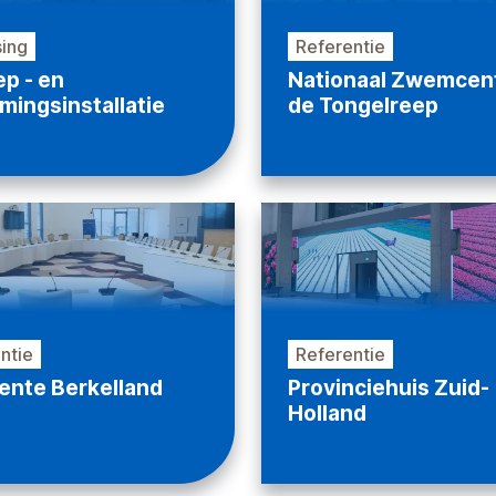
ing
Referentie
p - en
Nationaal Zwemcen
mingsinstallatie
de Tongelreep
n
Bekijken
ntie
Referentie
nte Berkelland
Provinciehuis Zuid-
Holland
n
Bekijken