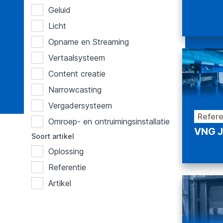
Geluid
Bekijke
Licht
Opname en Streaming
Vertaalsysteem
Content creatie
Narrowcasting
Vergadersysteem
Refere
Omroep- en ontruimingsinstallatie
VNG J
Soort artikel
Oplossing
Bekijke
Referentie
Artikel