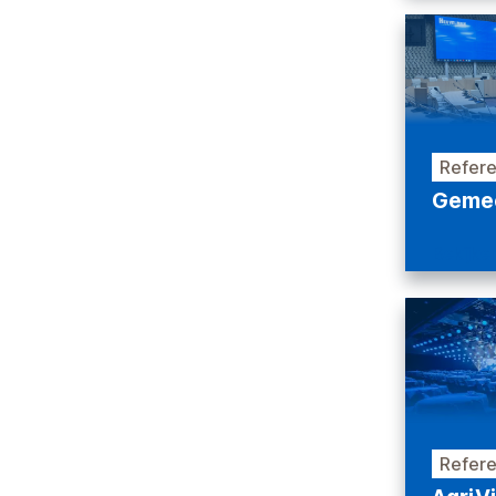
Refere
Gemee
Bekijke
Refere