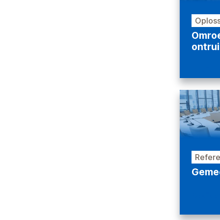
Oploss
Omroe
ontrui
Bekijke
Refere
Gemee
Bekijke