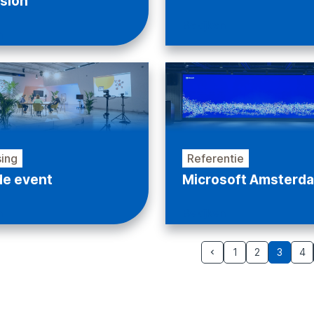
ision
Bekijken
n
ing
Referentie
de event
Microsoft Amsterd
n
Bekijken
1
2
3
4